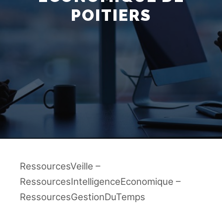
POITIERS
RessourcesVeille –
RessourcesIntelligenceEconomique –
RessourcesGestionDuTemps