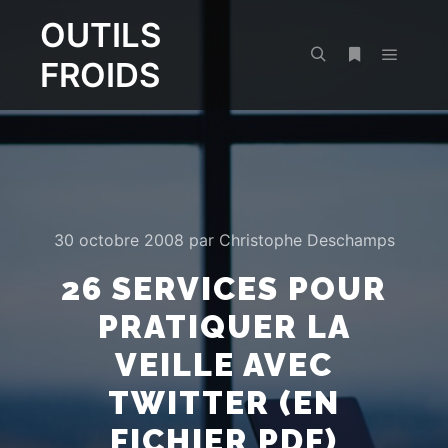
OUTILS
FROIDS
Menu pr
Rechercher
Plus d’infos
30 octobre 2008
par
Christophe Deschamps
26 SERVICES POUR
PRATIQUER LA
VEILLE AVEC
TWITTER (EN
FICHIER PDF)