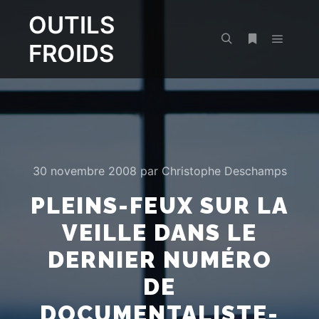
OUTILS
FROIDS
Menu pr
Rechercher
Plus d’infos
30 novembre 2008
par
Christophe Deschamps
PLEINS-FEUX SUR LA
VEILLE DANS LE
DERNIER NUMÉRO
DE
DOCUMENTALISTE-