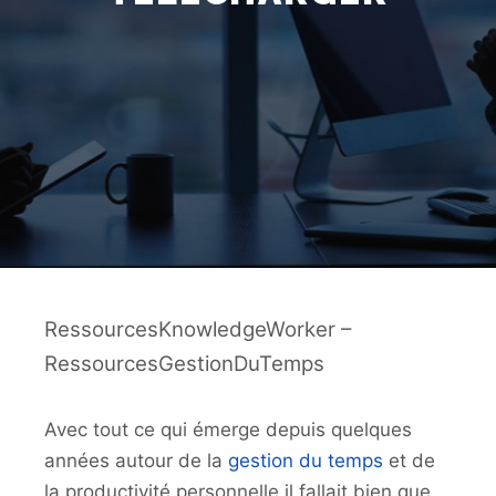
RessourcesKnowledgeWorker –
RessourcesGestionDuTemps
Avec tout ce qui émerge depuis quelques
années autour de la
gestion du temps
et de
la productivité personnelle il fallait bien que