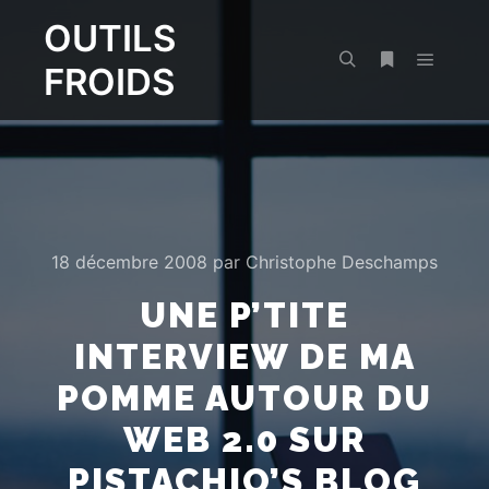
OUTILS
FROIDS
Menu pr
Rechercher
Plus d’infos
18 décembre 2008
par
Christophe Deschamps
UNE P’TITE
INTERVIEW DE MA
POMME AUTOUR DU
WEB 2.0 SUR
PISTACHIO’S BLOG