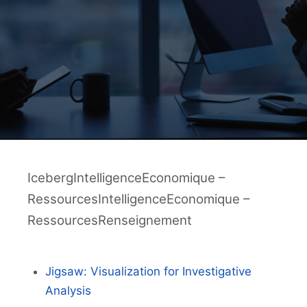
IcebergIntelligenceEconomique –
RessourcesIntelligenceEconomique –
RessourcesRenseignement
Jigsaw: Visualization for Investigative
Analysis