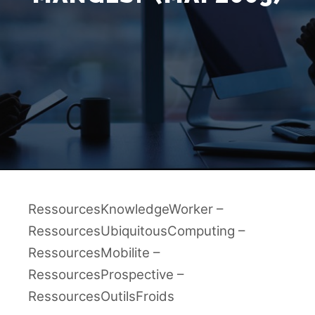
RessourcesKnowledgeWorker –
RessourcesUbiquitousComputing –
RessourcesMobilite –
RessourcesProspective –
RessourcesOutilsFroids