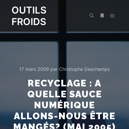
OUTILS
FROIDS
Menu pr
Rechercher
Plus d’infos
17 mars 2009
par
Christophe Deschamps
RECYCLAGE : A
QUELLE SAUCE
NUMÉRIQUE
ALLONS-NOUS ÊTRE
MANGÉS? (MAI 2005)