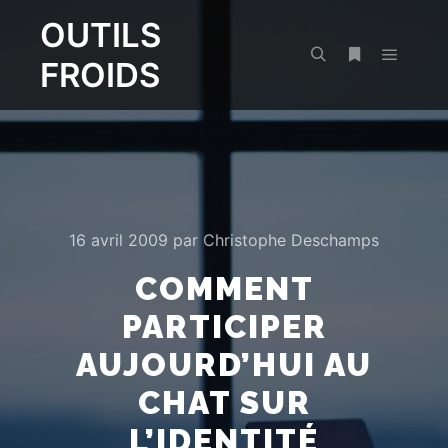
OUTILS
FROIDS
Menu pr
Rechercher
Plus d’infos
16 avril 2009
par
Christophe Deschamps
COMMENT
PARTICIPER
AUJOURD’HUI AU
CHAT SUR
L’IDENTITÉ