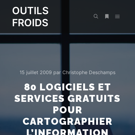
OUTILS
FROIDS
Menu pr
Rechercher
Plus d’infos
15 juillet 2009
par
Christophe Deschamps
80 LOGICIELS ET
SERVICES GRATUITS
POUR
CARTOGRAPHIER
L’INFORMATION