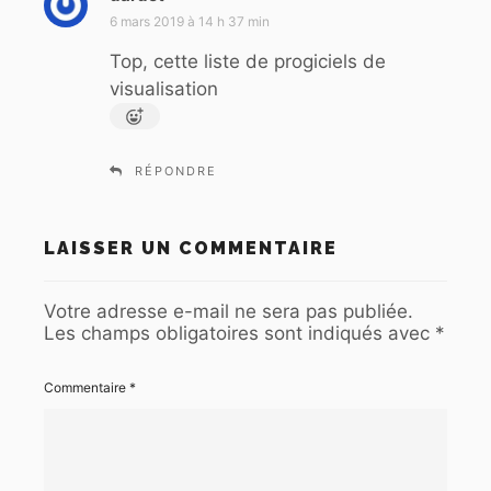
i
6 mars 2019 à 14 h 37 min
t
Top, cette liste de progiciels de
visualisation
:
RÉPONDRE
LAISSER UN COMMENTAIRE
Votre adresse e-mail ne sera pas publiée.
Les champs obligatoires sont indiqués avec
*
Commentaire
*