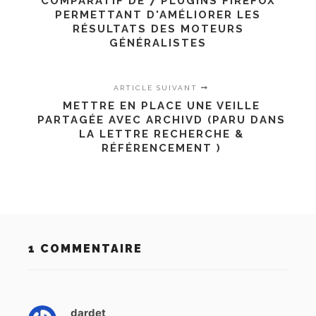
COMPARATIF DE 7 PLUGINS FIREFOX
PERMETTANT D'AMÉLIORER LES
RÉSULTATS DES MOTEURS
GÉNÉRALISTES
ARTICLE SUIVANT
METTRE EN PLACE UNE VEILLE
PARTAGÉE AVEC ARCHIVD (PARU DANS
LA LETTRE RECHERCHE &
RÉFÉRENCEMENT )
1 COMMENTAIRE
dardet
d