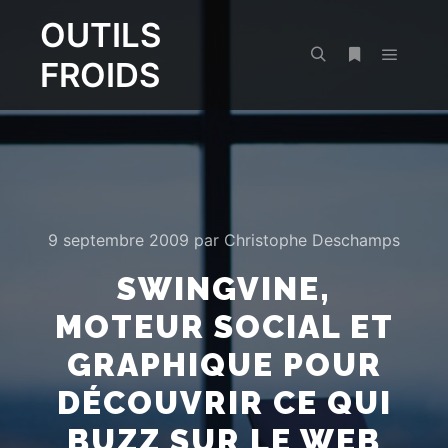
OUTILS
FROIDS
Menu pr
Rechercher
Plus d’infos
9 septembre 2009
par
Christophe Deschamps
SWINGVINE,
MOTEUR SOCIAL ET
GRAPHIQUE POUR
DÉCOUVRIR CE QUI
BUZZ SUR LE WEB