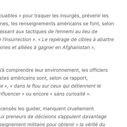
louables »
pour traquer les insurgés, prévenir les
nes, les renseignements américains se font, selon
gissant aux tactiques de l’ennemi au lieu de
l’insurrection »
.
« Le repérage de cibles à abattre
aines et alliées à gagner en Afghanistan »
,
’à comprendre leur environnement, les officiers
tes américains sont, selon ce rapport,
le »
,
« dans le flou sur ceux qui détiennent le
influencer »
ou encore
« sans curiosité ».
 censés les guider, manquent cruellement
x preneurs de décisions s’appuient davantage
seignement militaire pour obtenir « la vérité du