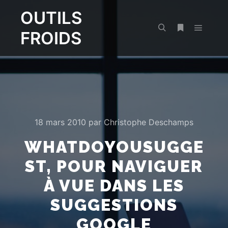
OUTILS
FROIDS
Menu pr
Rechercher
Plus d’infos
18 mars 2010
par
Christophe Deschamps
WHATDOYOUSUGGE
ST, POUR NAVIGUER
À VUE DANS LES
SUGGESTIONS
GOOGLE