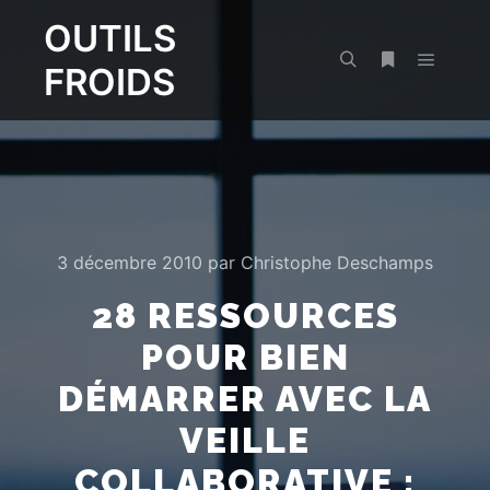
OUTILS
FROIDS
Menu pr
Rechercher
Plus d’infos
3 décembre 2010
par
Christophe Deschamps
28 RESSOURCES
POUR BIEN
DÉMARRER AVEC LA
VEILLE
COLLABORATIVE :