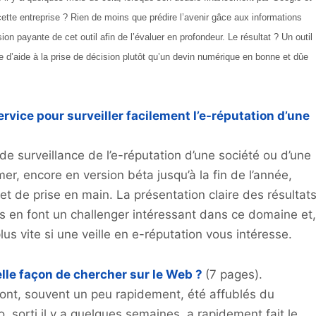
ette entreprise ? Rien de moins que prédire l’avenir gâce aux informations
n payante de cet outil afin de l’évaluer en profondeur. Le résultat ? Un outil
e d’aide à la prise de décision plutôt qu’un devin numérique en bonne et dûe
rvice pour surveiller facilement l’e-réputation d’une
 de surveillance de l’e-réputation d’une société ou d’une
, encore en version béta jusqu’à la fin de l’année,
on et de prise en main. La présentation claire des résultat
es en font un challenger intéressant dans ce domaine et,
plus vite si une veille en e-réputation vous intéresse.
lle façon de chercher sur le Web ?
(7 pages).
nt, souvent un peu rapidement, été affublés du
ko, sorti il y a quelques semaines, a rapidement fait le