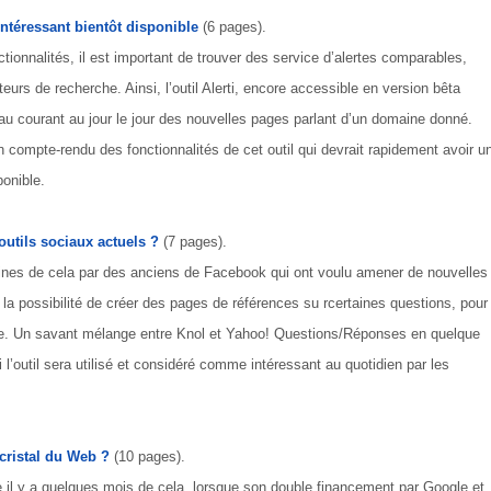
s intéressant bientôt disponible
(6 pages).
ctionnalités, il est important de trouver des service d’alertes comparables,
urs de recherche. Ainsi, l’outil Alerti, encore accessible en version bêta
u au courant au jour le jour des nouvelles pages parlant d’un domaine donné.
 compte-rendu des fonctionnalités de cet outil qui devrait rapidement avoir u
ponible.
utils sociaux actuels ?
(7 pages).
maines de cela par des anciens de Facebook qui ont voulu amener de nouvelles
nt la possibilité de créer des pages de références su rcertaines questions, pour
le. Un savant mélange entre Knol et Yahoo! Questions/Réponses en quelque
i l’outil sera utilisé et considéré comme intéressant au quotidien par les
cristal du Web ?
(10 pages).
 il y a quelques mois de cela, lorsque son double financement par Google et