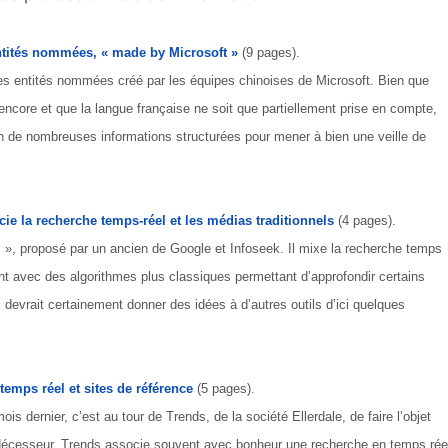
ntités nommées, « made by Microsoft »
(9 pages).
es entités nommées créé par les équipes chinoises de Microsoft. Bien que
encore et que la langue française ne soit que partiellement prise en compte,
ion de nombreuses informations structurées pour mener à bien une veille de
ie la recherche temps-réel et les médias traditionnels
(4 pages).
 », proposé par un ancien de Google et Infoseek. Il mixe la recherche temps
t avec des algorithmes plus classiques permettant d’approfondir certains
evrait certainement donner des idées à d’autres outils d’ici quelques
 temps réel et sites de référence
(5 pages).
ois dernier, c’est au tour de Trends, de la société Ellerdale, de faire l’objet
édécesseur, Trends associe souvent avec bonheur une recherche en temps rée