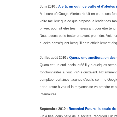
Juin 2010 :
Alerti, un outil de veille et d’alerte
A l’heure où Google Alertes réduit en partie ses fon
voire meilleur que ce que propose le leader des mote
privée, pourrait être très intéressant pour être ten
Nous avons pu le tester en avant-première. Voici un
succès conséquent lorsqu’il sera officiellement dis
Juillet-août 2010 :
Quora, une amélioration des o
Quora est un outil social créé il y a quelques se
fonctionnalités à l’outil qu’ils quittaient. Notamme
compltéer certaines lacunes d’outils comme Goog
sorte. reste à voir si la mayonnaise va prendre et s
internautes.
Septembre 2010 :
Recorded Future, la boule de 
On a beaucoup parlé de la société Recorded Future