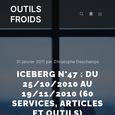
OUTILS
FROIDS
Menu pr
Rechercher
Plus d’infos
31 janvier 2011
par
Christophe Deschamps
ICEBERG N°47 : DU
25/10/2010 AU
19/11/2010 (60
SERVICES, ARTICLES
ET OUTILS)