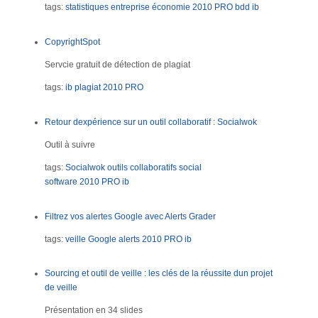
tags:
statistiques
entreprise
économie
2010
PRO
bdd
ib
CopyrightSpot
Servcie gratuit de détection de plagiat
tags:
ib
plagiat
2010
PRO
Retour dexpérience sur un outil collaboratif : Socialwok
Outil à suivre
tags:
Socialwok
outils collaboratifs
social
software
2010
PRO
ib
Filtrez vos alertes Google avec Alerts Grader
tags:
veille
Google alerts
2010
PRO
ib
Sourcing et outil de veille : les clés de la réussite dun projet
de veille
Présentation en 34 slides