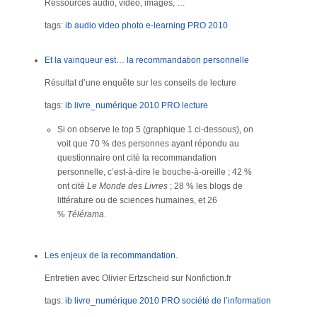
Ressources audio, video, images, …
tags:
ib
audio
video
photo
e-learning
PRO
2010
Et la vainqueur est… la recommandation personnelle
Résultat d’une enquête sur les conseils de lecture
tags:
ib
livre_numérique
2010
PRO
lecture
Si on observe le top 5 (graphique 1 ci-dessous), on
voit que 70 % des personnes ayant répondu au
questionnaire ont cité la recommandation
personnelle, c’est-à-dire le bouche-à-oreille ; 42 %
ont cité
Le Monde des Livres
; 28 % les blogs de
littérature ou de sciences humaines, et 26
%
Télérama
.
Les enjeux de la recommandation.
Entretien avec Olivier Ertzscheid sur Nonfiction.fr
tags:
ib
livre_numérique
2010
PRO
société de l’information