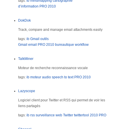
tags:
ib
mindmapping
cartographie
d’information
PRO
2010
DokDok
Track, compare and manage email attachments easily
tags:
ib
Gmail
outils
Gmail
email
PRO
2010
bureautique
workflow
TalkMiner
Moteur de recherche reconnaissance vocale
tags:
ib
moteur audio
speech to text
PRO
2010
Lazyscope
Logiciel client pour Twitter et RSS qui permet de voir les
liens partagés
tags:
ib
rss
surveillance web
Twitter
twittertool
2010
PRO