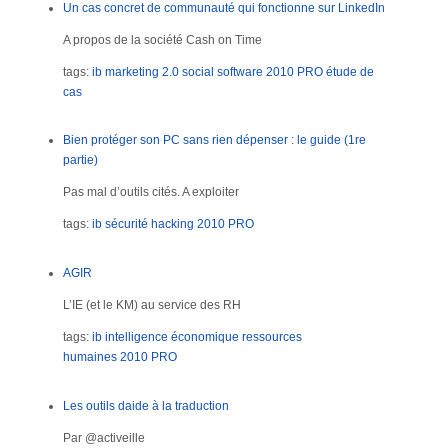
Un cas concret de communauté qui fonctionne sur LinkedIn
A propos de la société Cash on Time
tags:
ib
marketing 2.0
social software
2010
PRO
étude de
cas
Bien protéger son PC sans rien dépenser : le guide (1re
partie)
Pas mal d’outils cités. A exploiter
tags:
ib
sécurité
hacking
2010
PRO
AGIR
L’IE (et le KM) au service des RH
tags:
ib
intelligence économique
ressources
humaines
2010
PRO
Les outils daide à la traduction
Par @activeille