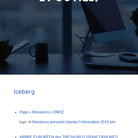
Iceberg
Page « thésaurus » DMOZ
tags:
ib
thesaurus
annuaire
classer l’information
2010
pro
ARBRE EUROPÉEN des THÉSAURUS FRANCOPHONES