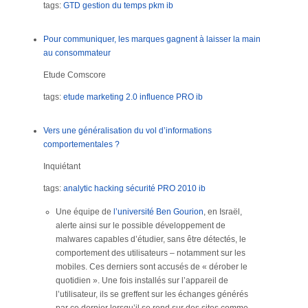
tags:
GTD
gestion du temps
pkm
ib
Pour communiquer, les marques gagnent à laisser la main
au consommateur
Etude Comscore
tags:
etude
marketing 2.0
influence
PRO
ib
Vers une généralisation du vol d’informations
comportementales ?
Inquiétant
tags:
analytic
hacking
sécurité
PRO
2010
ib
Une équipe de
l’université Ben Gourion
, en Israël,
alerte ainsi sur le possible développement de
malwares capables d’étudier, sans être détectés, le
comportement des utilisateurs – notamment sur les
mobiles. Ces derniers sont accusés de « dérober le
quotidien ». Une fois installés sur l’appareil de
l’utilisateur, ils se greffent sur les échanges générés
par ce dernier lorsqu’il se rend sur des sites comme