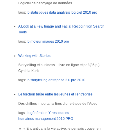
Logiciel de nettoyage de données.
tags:
ib
statistiques
data analysis
logiciel
2010
pro
A Look at a Few Image and Facial Recoginition Search
Tools
tags:
ib
moteur images
2010
pro
Working with Stories
Storytelling et business – livre en ligne et pdf (86 p.)
Cynthia Kurtz
tags:
ib
storytelling
entreprise 2.0
pro
2010
Le torchon brûle entre les jeunes et l’entreprise
Des chiffres importants tirés d’une étude de l’Apec
tags:
ib
génération Y
ressources
humaines
management
2010
PRO
« Entrant dans la vie active, je pensais trouver en