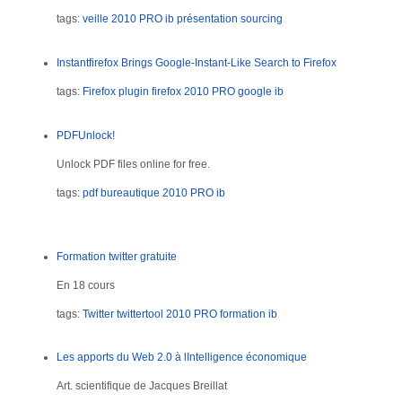
tags:
veille
2010
PRO
ib
présentation
sourcing
Instantfirefox Brings Google-Instant-Like Search to Firefox
tags:
Firefox
plugin firefox
2010
PRO
google
ib
PDFUnlock!
Unlock PDF files online for free.
tags:
pdf
bureautique
2010
PRO
ib
Formation twitter gratuite
En 18 cours
tags:
Twitter
twittertool
2010
PRO
formation
ib
Les apports du Web 2.0 à lIntelligence économique
Art. scientifique de Jacques Breillat