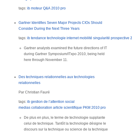
tags:
ib
moteur Q&A
2010
pro
Gartner Identifies Seven Major Projects CIOs Should
Consider During the Next Three Years
tags:
ib
tendance
technologie
internet
mobilité
singularité
prospective
Gartner analysts examined the future directions of IT
during Gartner Symposium/ITxpo 2010, being held
here through November 11.
Des techniques relationnelles aux technologies
relationnelles
Par Christian Fauré
tags:
ib
gestion de l’attention
social
medias
collaboration
article scientifique
PKM
2010
pro
De plus en plus, le terme de technologie supplante
celui de technique. Tantôt la technologie désigne le
discours sur la technique ou science de la technique