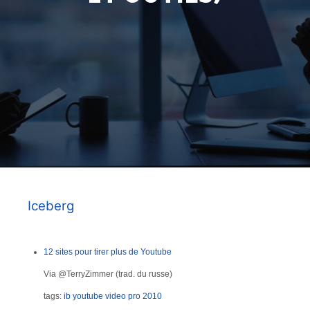
Iceberg
12 sites pour tirer plus de Youtube
Via @TerryZimmer (trad. du russe)
tags:
ib
youtube
video
pro
2010