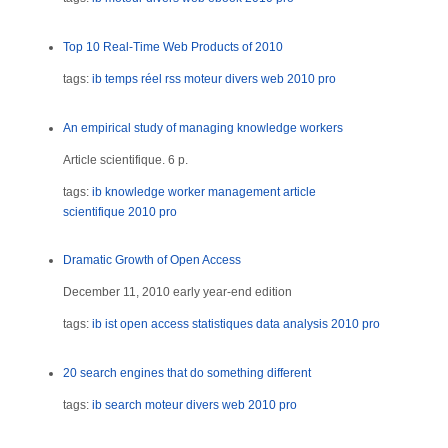
Top 10 Real-Time Web Products of 2010
tags:
ib
temps réel
rss
moteur divers web
2010
pro
An empirical study of managing knowledge workers
Article scientifique. 6 p.
tags:
ib
knowledge worker
management
article
scientifique
2010
pro
Dramatic Growth of Open Access
December 11, 2010 early year-end edition
tags:
ib
ist
open access
statistiques
data analysis
2010
pro
20 search engines that do something different
tags:
ib
search
moteur divers web
2010
pro