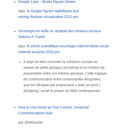
Google Labs – Books Ngram Viewer
tags:
ib
Google Ngram
statistiques
text
mining
Analyse
visualisation
2010
pro
Sociologie en boîte vs. analyse des réseaux sociaux :
Antonio A. Casilli
tags:
ib
article scientifique
sociologie
internet
étude
social
network analysis
2010
pro
Il sagit de faire coexister la cohésion sociale au
niveau de petits groupes (bonding) et la création de
passerelles entre ces mêmes groupes. Cette logique
de communication entre composantes éloignées,
que lon désigne par lexpression « jeter un pont »
(bridging), serait le propre du Web contemporain.
How to Use Gmail as Your Central, Universal
Communications Hub
par @lifehacker