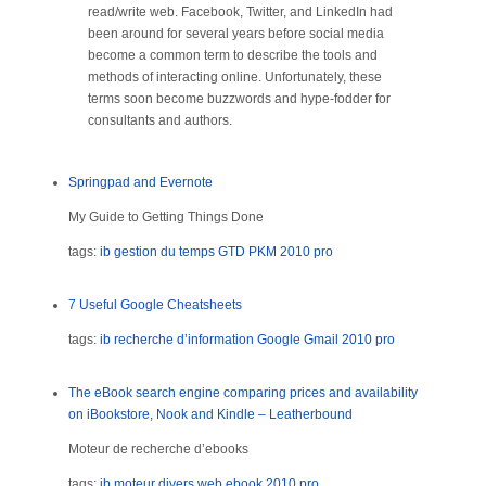
read/write web. Facebook, Twitter, and LinkedIn had
been around for several years before social media
become a common term to describe the tools and
methods of interacting online. Unfortunately, these
terms soon become buzzwords and hype-fodder for
consultants and authors.
Springpad and Evernote
My Guide to Getting Things Done
tags:
ib
gestion du temps
GTD
PKM
2010
pro
7 Useful Google Cheatsheets
tags:
ib
recherche d’information
Google
Gmail
2010
pro
The eBook search engine comparing prices and availability
on iBookstore, Nook and Kindle – Leatherbound
Moteur de recherche d’ebooks
tags:
ib
moteur divers web
ebook
2010
pro