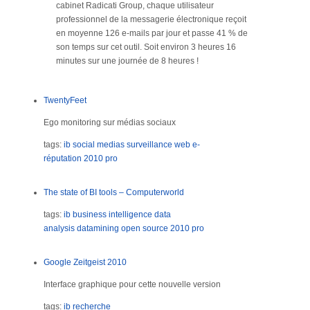
cabinet Radicati Group, chaque utilisateur
professionnel de la messagerie électronique reçoit
en moyenne 126 e-mails par jour et passe 41 % de
son temps sur cet outil. Soit environ 3 heures 16
minutes sur une journée de 8 heures !
TwentyFeet
Ego monitoring sur médias sociaux
tags:
ib
social medias
surveillance web
e-
réputation
2010
pro
The state of BI tools – Computerworld
tags:
ib
business intelligence
data
analysis
datamining
open source
2010
pro
Google Zeitgeist 2010
Interface graphique pour cette nouvelle version
tags:
ib
recherche