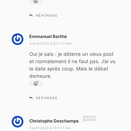
RÉPONDRE
Emmanuel Barthe
d
i
4 avril 2020 à 20 h 17 min
t
Oui je sais : je déterre un vieux post
et normalement il ne faut pas. J’ai vu
:
la date après coup. Mais le débat
demeure.
RÉPONDRE
d
Christophe Deschamps
i
5 avril 2020 à 10 h 17 min