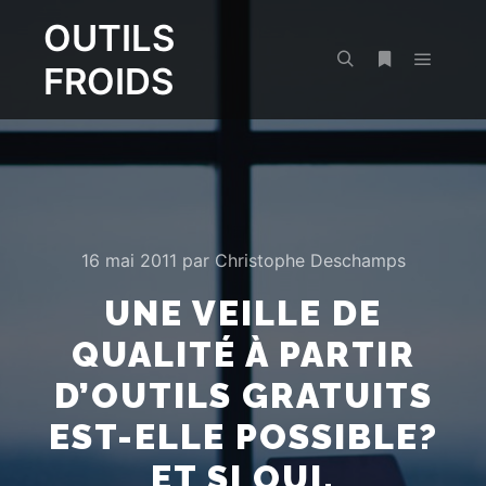
OUTILS
FROIDS
Menu pr
Rechercher
Plus d’infos
16 mai 2011
par
Christophe Deschamps
UNE VEILLE DE
QUALITÉ À PARTIR
D’OUTILS GRATUITS
EST-ELLE POSSIBLE?
ET SI OUI,