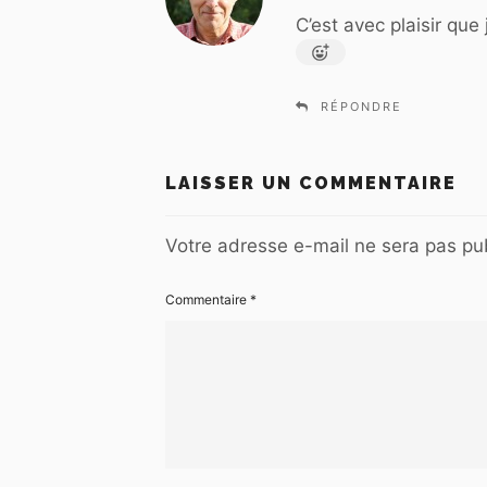
t
C’est avec plaisir que 
:
RÉPONDRE
LAISSER UN COMMENTAIRE
Votre adresse e-mail ne sera pas pub
Commentaire
*