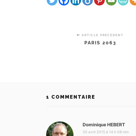
ARTICLE PRÉCÉDENT
PARIS 2063
1 COMMENTAIRE
Dominique HEBERT
d
i
30 avril 2015 à 14 h 08 min