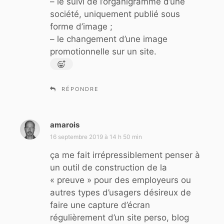
– le suivi de l’organigramme d’une
société, uniquement publié sous
forme d’image ;
– le changement d’une image
promotionnelle sur un site.
RÉPONDRE
amarois
d
i
16 septembre 2019 à 14 h 50 min
t
ça me fait irrépressiblement penser à
un outil de construction de la
:
« preuve » pour des employeurs ou
autres types d’usagers désireux de
faire une capture d’écran
régulièrement d’un site perso, blog