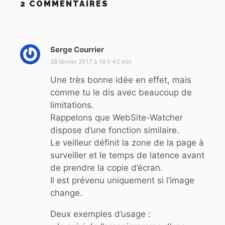
2 COMMENTAIRES
Serge Courrier
d
i
28 février 2017 à 16 h 43 min
t
Une très bonne idée en effet, mais
comme tu le dis avec beaucoup de
:
limitations.
Rappelons que WebSite-Watcher
dispose d’une fonction similaire.
Le veilleur définit la zone de la page à
surveiller et le temps de latence avant
de prendre la copie d’écran.
Il est prévenu uniquement si l’image
change.
Deux exemples d’usage :