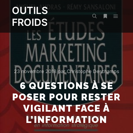
OUTILS
FROIDS
Menu pr
Rechercher
Plus d’infos
23 novembre 2018
par
Christophe Deschamps
6 QUESTIONS À SE
POSER POUR RESTER
VIGILANT FACE À
L’INFORMATION