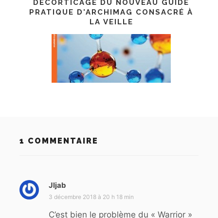
DÉCORTICAGE DU NOUVEAU GUIDE
PRATIQUE D'ARCHIMAG CONSACRÉ À
LA VEILLE
1 COMMENTAIRE
Jljab
d
i
3 décembre 2018 à 20 h 18 min
t
C’est bien le problème du « Warrior »