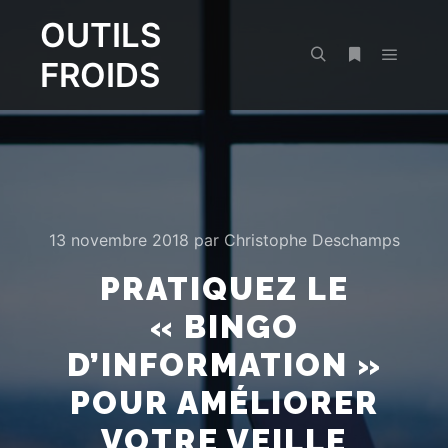
OUTILS
FROIDS
Menu pr
Rechercher
Plus d’infos
13 novembre 2018
par
Christophe Deschamps
PRATIQUEZ LE
« BINGO
D’INFORMATION »
POUR AMÉLIORER
VOTRE VEILLE