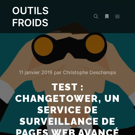
OUTILS
FROIDS
Menu pr
Rechercher
Plus d’infos
11 janvier 2019
par
Christophe Deschamps
TEST :
CHANGETOWER, UN
SERVICE DE
SURVEILLANCE DE
PAGES WEB AVANCÉ