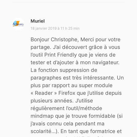
Muriel
d
i
18 janvier 2019 à 11 h 25 min
t
Bonjour Christophe, Merci pour votre
partage. J’ai découvert grâce à vous
:
l’outil Print Friendly que je viens de
tester et d’ajouter à mon navigateur.
La fonction suppression de
paragraphes est très intéressante. Un
plus par rapport au super module
« Reader » Firefox que j’utilise depuis
plusieurs années. J’utilise
régulièrement l’outil/méthode
mindmap que je trouve formidable (si
j’avais connu cela pendant ma
scolarité…). En tant que formatrice et