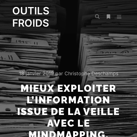
OUTILS
FROIDS
Menu pr
Rechercher
Plus d’infos
18 janvier 2019
par
Christophe Deschamps
MIEUX EXPLOITER
L’INFORMATION
ISSUE DE LA VEILLE
AVEC LE
MINDMAPPING.