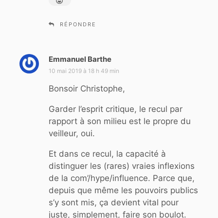
RÉPONDRE
Emmanuel Barthe
d
i
10 mai 2019 à 18 h 49 min
t
Bonsoir Christophe,
:
Garder l’esprit critique, le recul par
rapport à son milieu est le propre du
veilleur, oui.
Et dans ce recul, la capacité à
distinguer les (rares) vraies inflexions
de la com’/hype/influence. Parce que,
depuis que même les pouvoirs publics
s’y sont mis, ça devient vital pour
juste, simplement, faire son boulot.