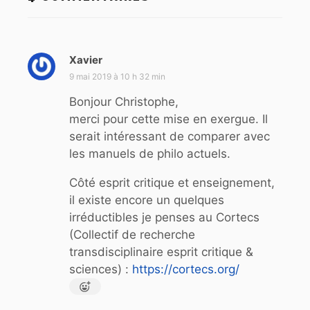
Xavier
d
i
9 mai 2019 à 10 h 32 min
t
Bonjour Christophe,
merci pour cette mise en exergue. Il
:
serait intéressant de comparer avec
les manuels de philo actuels.
Côté esprit critique et enseignement,
il existe encore un quelques
irréductibles je penses au Cortecs
(Collectif de recherche
transdisciplinaire esprit critique &
sciences) :
https://cortecs.org/