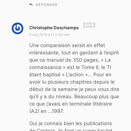
RÉPONDRE
d
Christophe Deschamps
i
9 mai 2019 à 11 h 30 min
t
Une comparaison serait en effet
:
intéressante, tout en gardant à l’esprit
que ce manuel de 350 pages, « La
connaissance » est le Tome II, le TI
étant baptisé « L’action »… Pour en
avoir lu plusieurs chapitres depuis le
début de la semaine je peux vous dire
qu’il y a du niveau. Beaucoup plus que
ce que j’avais en terminale littéraire
(A2) en …1987.
Oui je connais bien les publications
de Cortecs, ils font un super boulot.