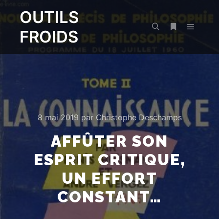
OUTILS
FROIDS
Menu pr
Rechercher
Plus d’infos
8 mai 2019
par
Christophe Deschamps
AFFÛTER SON
ESPRIT CRITIQUE,
UN EFFORT
CONSTANT…