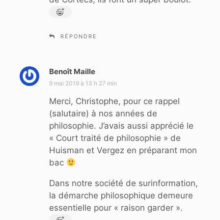
RÉPONDRE
Benoît Maille
d
i
9 mai 2019 à 13 h 27 min
t
Merci, Christophe, pour ce rappel
(salutaire) à nos années de
:
philosophie. J’avais aussi apprécié le
« Court traité de philosophie » de
Huisman et Vergez en préparant mon
bac
Dans notre société de surinformation,
la démarche philosophique demeure
essentielle pour « raison garder ».