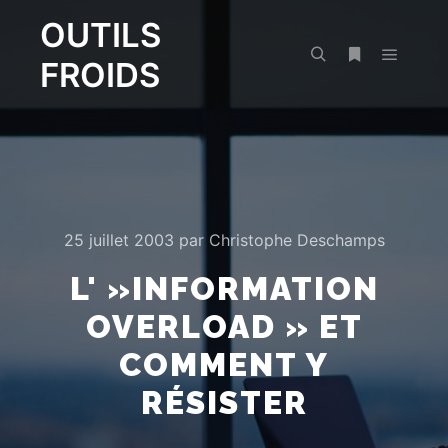
OUTILS
FROIDS
Menu pr
Rechercher
Plus d’infos
25 juillet 2003
par
Christophe Deschamps
L' »INFORMATION
OVERLOAD » ET
COMMENT Y
RÉSISTER