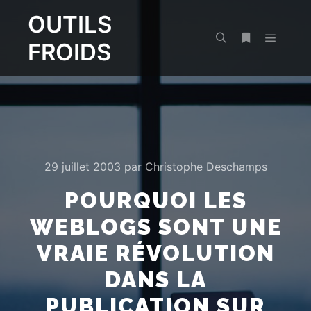
OUTILS
FROIDS
Menu pr
Rechercher
Plus d’infos
29 juillet 2003
par
Christophe Deschamps
POURQUOI LES
WEBLOGS SONT UNE
VRAIE RÉVOLUTION
DANS LA
PUBLICATION SUR