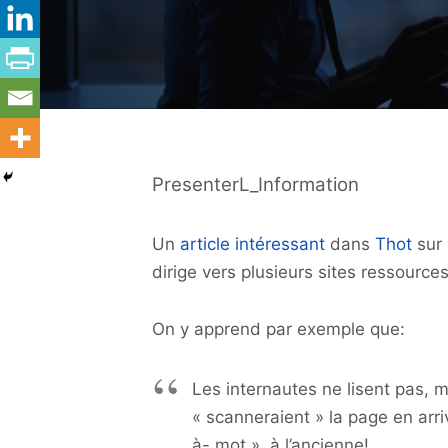
PresenterL_Information
Un
article intéressant
dans
Thot
sur 
dirige vers plusieurs sites ressource
On y apprend par exemple que:
Les internautes ne lisent pas, m
« scanneraient » la page en arr
à- mot », à l’ancienne!