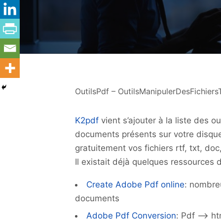
OutilsPdf – OutilsManipulerDesFichiers
K2pdf
vient s’ajouter à la liste des o
documents présents sur votre disque
gratuitement vos fichiers rtf, txt, doc
Il existait déjà quelques ressources 
Create Adobe Pdf online
: nombreu
documents
Adobe Pdf Conversion
: Pdf –> ht