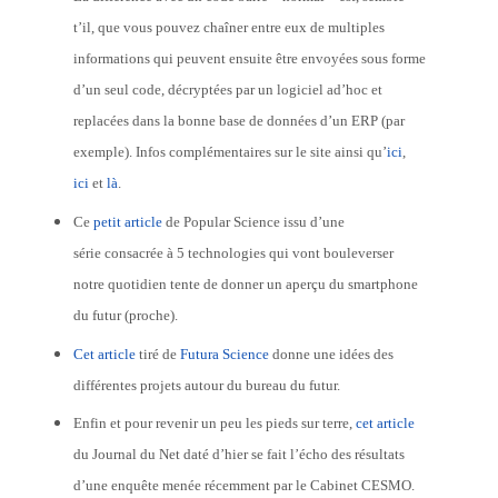
t’il, que vous pouvez chaîner entre eux de multiples
informations qui peuvent ensuite être envoyées sous forme
d’un seul code, décryptées par un logiciel ad’hoc et
replacées dans la bonne base de données d’un ERP (par
exemple). Infos complémentaires sur le site ainsi qu’
ici
,
ici
et
là
.
Ce
petit article
de Popular Science issu d’une
série consacrée à 5 technologies qui vont bouleverser
notre quotidien tente de donner un aperçu du smartphone
du futur (proche).
Cet article
tiré de
Futura Science
donne une idées des
différentes projets autour du bureau du futur.
Enfin et pour revenir un peu les pieds sur terre,
cet article
du Journal du Net daté d’hier se fait l’écho des résultats
d’une enquête menée récemment par le Cabinet CESMO.