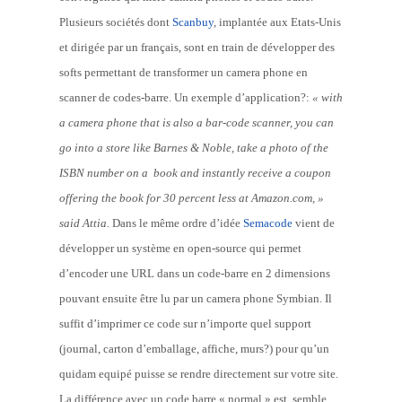
Plusieurs sociétés dont
Scanbuy
, implantée aux Etats-Unis
et dirigée par un français, sont en train de développer des
softs permettant de transformer un camera phone en
scanner de codes-barre. Un exemple d’application?:
« with
a camera phone that is also a bar-code scanner, you can
go into a store like Barnes & Noble, take a photo of the
ISBN number on a book and instantly receive a coupon
offering the book for 30 percent less at Amazon.com, »
said Attia.
Dans le même ordre d’idée
Semacode
vient de
développer un système en open-source qui permet
d’encoder une URL dans un code-barre en 2 dimensions
pouvant ensuite être lu par un camera phone Symbian. Il
suffit d’imprimer ce code sur n’importe quel support
(journal, carton d’emballage, affiche, murs?) pour qu’un
quidam equipé puisse se rendre directement sur votre site.
La différence avec un code barre « normal » est, semble