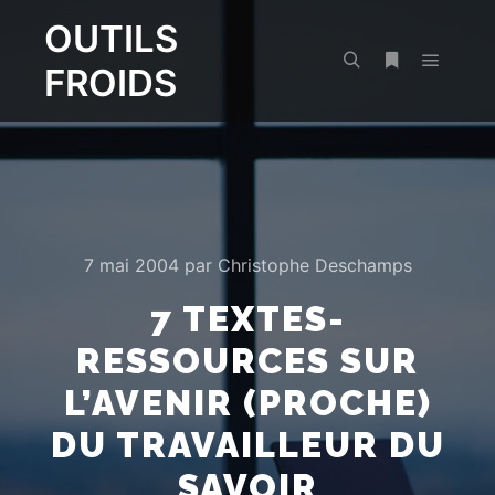
OUTILS
FROIDS
Menu pr
Rechercher
Plus d’infos
7 mai 2004
par
Christophe Deschamps
7 TEXTES-
RESSOURCES SUR
L’AVENIR (PROCHE)
DU TRAVAILLEUR DU
SAVOIR