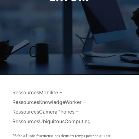
RessourcesMobilite –
RessourcesKnowledgeWorker –
RessourcesCameraPhones –
RessourcesUbiquitousComputing
Pèche à l’info fructueuse ces derniers temps pour ce qui est