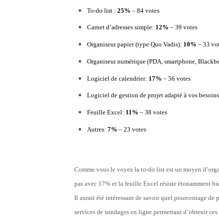
To-do list :
25%
– 84 votes
Carnet d’adresses simple:
12%
– 39 votes
Organiseur papier (type Quo Vadis):
10%
– 33 vo
Organiseur numérique (PDA, smartphone, Blackbe
Logiciel de calendrier:
17%
– 56 votes
Logiciel de gestion de projet adapté à vos besoin
Feuille Excel:
11%
– 38 votes
Autres:
7%
– 23 votes
Comme vous le voyez la to-do list est un moyen d’organ
pas avec 17% et la feuille Excel résiste étonamment bi
Il aurait été intéressant de savoir quel pourcentage de pe
services de sondages en ligne permettant d’obtenir ces