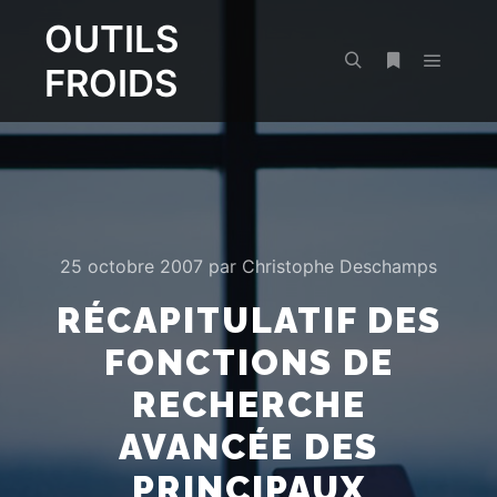
OUTILS
FROIDS
Menu pr
Rechercher
Plus d’infos
25 octobre 2007
par
Christophe Deschamps
RÉCAPITULATIF DES
FONCTIONS DE
RECHERCHE
AVANCÉE DES
PRINCIPAUX