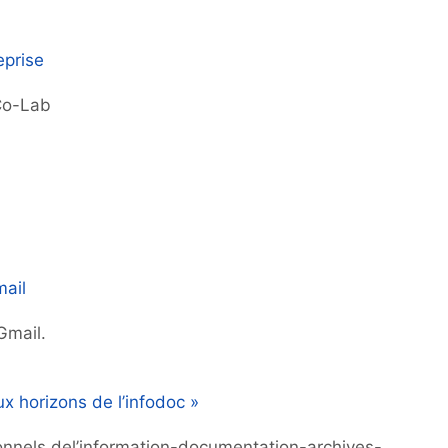
eprise
Co-Lab
mail
Gmail.
 horizons de l’infodoc »
ionnels del’information-documentation-archives-