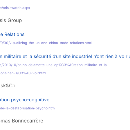
pe/crisiswatch.aspx
isis Group
e Relations
/9/30/visualizing-the-us-and-china-trade-relations.html
ilitaire et la sécurité d’un site industriel n’ont rien à voir 
fense/2010/10/bruno-delamotte-une-op%C3%A9ration-militaire-et-la-
ont-rien-%C3%A0-voir.html
Risk&Co
sation psycho-cognitive
-de-la-destabilisation-psycho.html
omas Bonnecarrère