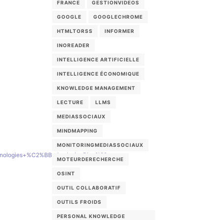
FRANCE
GESTIONVIDEOS
GOOGLE
GOOGLECHROME
HTMLTORSS
INFORMER
INOREADER
INTELLIGENCE ARTIFICIELLE
INTELLIGENCE ÉCONOMIQUE
KNOWLEDGE MANAGEMENT
LECTURE
LLMS
MEDIASSOCIAUX
MINDMAPPING
MONITORINGMEDIASSOCIAUX
chnologies+%C2%BB+Analysis+Blog%29
MOTEURDERECHERCHE
OSINT
OUTIL COLLABORATIF
OUTILS FROIDS
PERSONAL KNOWLEDGE