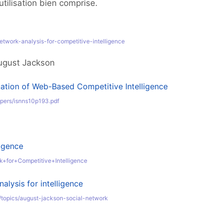
tilisation bien comprise.
etwork-analysis-for-competitive-intelligence
August Jackson
uation of Web-Based Competitive Intelligence
apers/isnns10p193.pdf
igence
k+for+Competitive+Intelligence
alysis for intelligence
m/topics/august-jackson-social-network