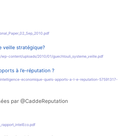
ional_Paper_02_Sep_2010.pdf
veille stratégique?
e/wp-content/uploads/2010/01/guechtouli_systeme_veille.pdf
ports à l’e-réputation ?
e-intelligence-economique-quels-apports-a-l-e-reputation-57591317-
sées par @CaddeReputation
_rapport_intelEco.pdf