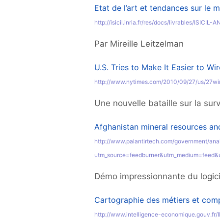
Etat de l’art et tendances sur le m
http://isicil.inria.fr/res/docs/livrables/ISIC
Par Mireille Leitzelman
U.S. Tries to Make It Easier to W
http://www.nytimes.com/2010/09/27/us/27wi
Une nouvelle bataille sur la sur
Afghanistan mineral resources an
http://www.palantirtech.com/government/ana
utm_source=feedburner&utm_medium=feed&
Démo impressionnante du logicie
Cartographie des métiers et comp
http://www.intelligence-economique.gouv.fr