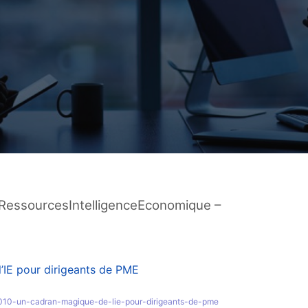
 RessourcesIntelligenceEconomique –
l’IE pour dirigeants de PME
es-2010-un-cadran-magique-de-lie-pour-dirigeants-de-pme