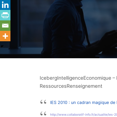
IcebergIntelligenceEconomique –
RessourcesRenseignement
IES 2010 : un cadran magique de 
http://www.collaboratif-info.fr/actualite/i