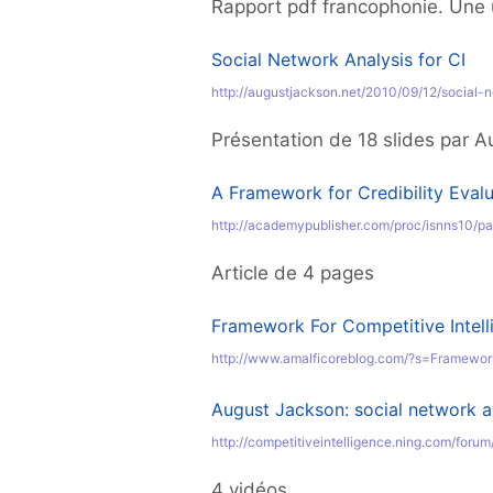
Rapport pdf francophonie. Une u
Social Network Analysis for CI
http://augustjackson.net/2010/09/12/social-n
Présentation de 18 slides par 
A Framework for Credibility Eval
http://academypublisher.com/proc/isnns10/p
Article de 4 pages
Framework For Competitive Intell
http://www.amalficoreblog.com/?s=Framewor
August Jackson: social network an
http://competitiveintelligence.ning.com/foru
4 vidéos