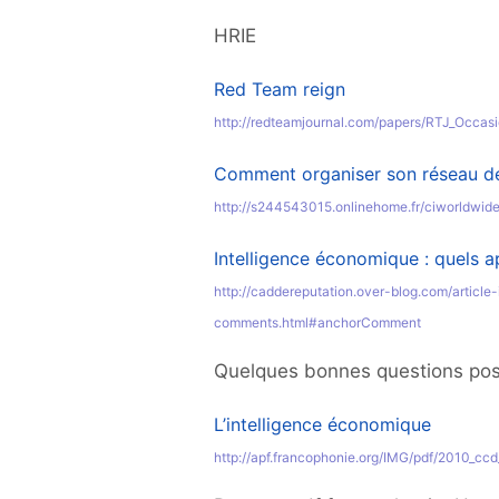
HRIE
Red Team reign
http://redteamjournal.com/papers/RTJ_Occas
Comment organiser son réseau de 
http://s244543015.onlinehome.fr/ciworldwid
Intelligence économique : quels ap
http://caddereputation.over-blog.com/articl
comments.html#anchorComment
Quelques bonnes questions po
L’intelligence économique
http://apf.francophonie.org/IMG/pdf/2010_ccd