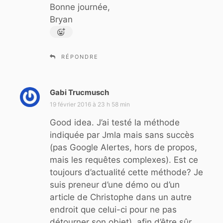
Bonne journée,
Bryan
RÉPONDRE
Gabi Trucmusch
d
i
19 février 2016 à 23 h 58 min
t
Good idea. J’ai testé la méthode
indiquée par Jmla mais sans succès
:
(pas Google Alertes, hors de propos,
mais les requêtes complexes). Est ce
toujours d’actualité cette méthode? Je
suis preneur d’une démo ou d’un
article de Christophe dans un autre
endroit que celui-ci pour ne pas
détourner son objet), afin d’être sûr