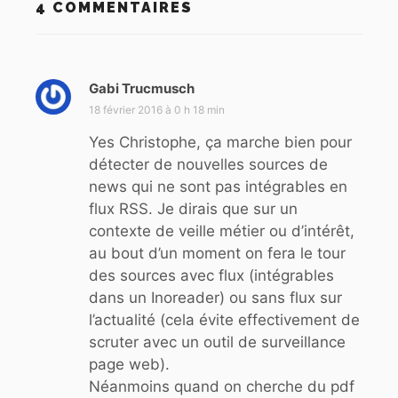
4 COMMENTAIRES
Gabi Trucmusch
d
i
18 février 2016 à 0 h 18 min
t
Yes Christophe, ça marche bien pour
détecter de nouvelles sources de
:
news qui ne sont pas intégrables en
flux RSS. Je dirais que sur un
contexte de veille métier ou d’intérêt,
au bout d’un moment on fera le tour
des sources avec flux (intégrables
dans un Inoreader) ou sans flux sur
l’actualité (cela évite effectivement de
scruter avec un outil de surveillance
page web).
Néanmoins quand on cherche du pdf