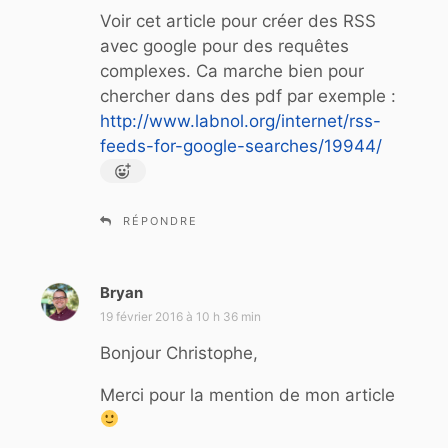
t
Voir cet article pour créer des RSS
avec google pour des requêtes
:
complexes. Ca marche bien pour
chercher dans des pdf par exemple :
http://www.labnol.org/internet/rss-
feeds-for-google-searches/19944/
RÉPONDRE
Bryan
d
i
19 février 2016 à 10 h 36 min
t
Bonjour Christophe,
:
Merci pour la mention de mon article