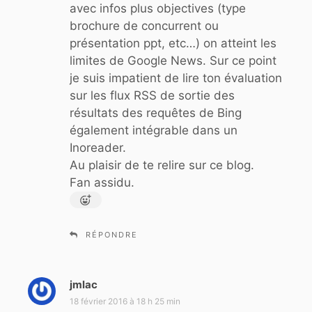
avec infos plus objectives (type
brochure de concurrent ou
présentation ppt, etc…) on atteint les
limites de Google News. Sur ce point
je suis impatient de lire ton évaluation
sur les flux RSS de sortie des
résultats des requêtes de Bing
également intégrable dans un
Inoreader.
Au plaisir de te relire sur ce blog.
Fan assidu.
RÉPONDRE
jmlac
d
i
18 février 2016 à 18 h 25 min