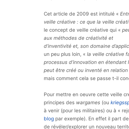
Cet article de 2009 est intitulé «
Entr
veille créative : ce que la veille cr
le concept de veille créative qui «
peu
aux méthodes de créativité et
d’inventivité et, son domaine d’applica
un peu plus loin, «
la veille créative f
processus d’innovation en étendant l
peut être créé ou inventé en relatio
mais comment cela se passe t-il co
Pour mettre en oeuvre cette veille cr
principes des
wargames
(ou
kriegssp
à venir (pour les militaires) ou à « re
blog
par exemple). En effet il part de 
de révéler/explorer un nouveau terri