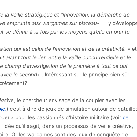
e la veille stratégique et l’innovation, la démarche de
éative emprunte aux wargames sur plateau
« . Il y développ
t se définir à la fois par les moyens qu’elle emprunte
tion qui est celui de l’innovation et de la créativité.
» et
ait avant tout le lien entre la veille concurrentielle et le
e champ d’investigation de la première à tout ce qui
n avec le second
« . Intéressant sur le principe bien sûr
ncrètement?
éative, le chercheur envisage de la coupler avec les
iel
) c’est à dire de jeux de simulation autour de bataille
jouer » pour les passionnés d’histoire militaire (voir
ce
l’idée qu’il s’agit, dans un processus de veille créative,
toire. Or les wargames sont des jeux de conquête de