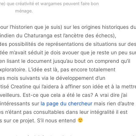
t une) que créativité et wargames peuvent faire bon
ménage.
r l’historien que je suis) sur les origines historiques d
eu indien du Chaturanga est l’ancètre des échecs),
es possibilités de représentations de situations sur de
idée m’avait séduit je dois avouer que je reste un peu su
 en lisant le document jusqu’au bout on comprend qu’il
exploratoire. L’idée est là, pas encore totalement
les mois suivants via le développement d’un
isé Creatine qui l’aidera à affiner son idée et à la mettr
lleurs. Est-ce que cela a été le cas? A vrai dire j’ai
 intéressants sur
la page du chercheur
mais rien d’autre
es n’étant pas consultables dans leur intégralité il est
us sur ce projet. S’il nous entend