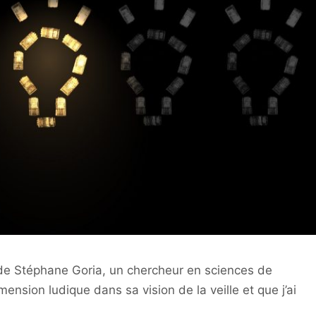
e de Stéphane Goria, un chercheur en sciences de
imension ludique dans sa vision de la veille et que j’ai