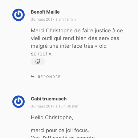
Benoît Maille
d
i
30 mars 2017 à 8 h 18 min
t
Merci Christophe de faire justice à ce
vieil outil qui rend bien des services
:
malgré une interface très « old
school ».
RÉPONDRE
Gabi trucmusch
d
i
30 mars 2017 à 15 h 06 min
t
Hello Christophe,
:
merci pour ce joli focus.