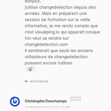
Bonjour,
j’utilise changedetection depuis des
:
années. Mais en préparant une
session de formation sur la veille
informative, je me rends compte que
c’est visualping.io qui apparaît lorsque
l’on veut se rendre sur
changedetection.com
Il semblerait que seuls les anciens
utilisateurs de changedetection
puissent encore l’utiliser.
RÉPONDRE
d
Christophe Deschamps
i
20 décembre 2017 à 10 h 20 min
t