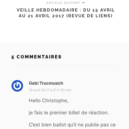
ARTICLE SUIVANT
VEILLE HEBDOMADAIRE : DU 15 AVRIL
AU 21 AVRIL 2017 (REVUE DE LIENS)
5 COMMENTAIRES
Gabi Trucmusch
d
i
18 avril 2017 à 21 h 50 min
t
Hello Christophe,
:
je fais le premier billet de réaction.
C’est bien ballot qu’il ne publie pas ce