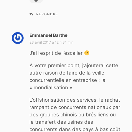
RÉPONDRE
Emmanuel Barthe
d
i
23 avril 2017 à 12 h 31 min
t
J’ai l’esprit de l’escalier
:
A votre premier point, j’ajouterai cette
autre raison de faire de la veille
concurrentielle en entreprise : la
« mondialisation ».
L’offshorisation des services, le rachat
rampant de concurrents nationaux par
des groupes chinois ou brésiliens ou
le transfert des usines des
concurrents dans des pays à bas coût