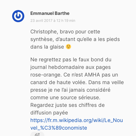
Emmanuel Barthe
d
i
23 avril 2017 à 12 h 19 min
t
Christophe, bravo pour cette
synthèse, d’autant qu’elle a les pieds
:
dans la glaise
Ne regrettez pas le faux bond du
journal hebdomadaire aux pages
rose-orange. Ce n’est AMHA pas un
canard de haute volée. Dans ma veille
presse je ne l’ai jamais considéré
comme une source sérieuse.
Regardez juste ses chiffres de
diffusion payée
https://fr.m.wikipedia.org/wiki/Le_Nou
vel_%C3%89conomiste