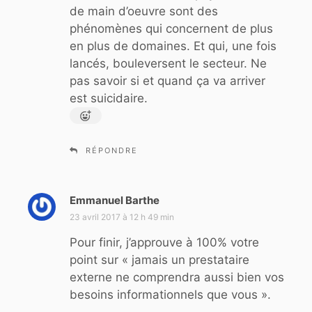
de main d’oeuvre sont des
phénomènes qui concernent de plus
en plus de domaines. Et qui, une fois
lancés, bouleversent le secteur. Ne
pas savoir si et quand ça va arriver
est suicidaire.
RÉPONDRE
Emmanuel Barthe
d
i
23 avril 2017 à 12 h 49 min
t
Pour finir, j’approuve à 100% votre
point sur « jamais un prestataire
:
externe ne comprendra aussi bien vos
besoins informationnels que vous ».