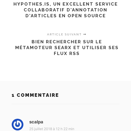
HYPOTHES.IS, UN EXCELLENT SERVICE
COLLABORATIF D'ANNOTATION
D'ARTICLES EN OPEN SOURCE
ARTICLE SUIVANT
BIEN RECHERCHER SUR LE
MÉTAMOTEUR SEARX ET UTILISER SES
FLUX RSS
1 COMMENTAIRE
scalpa
d
i
25 juillet 2018 à 12 h 22 min