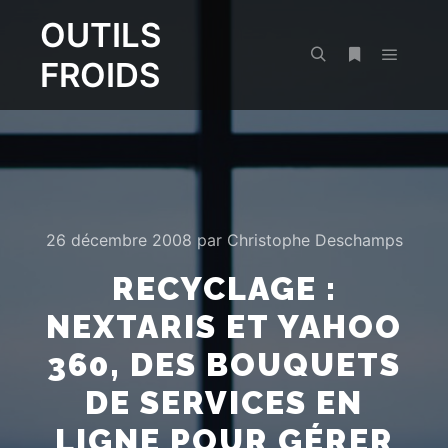
OUTILS
FROIDS
Menu pr
Rechercher
Plus d’infos
26 décembre 2008
par
Christophe Deschamps
RECYCLAGE :
NEXTARIS ET YAHOO
360, DES BOUQUETS
DE SERVICES EN
LIGNE POUR GÉRER