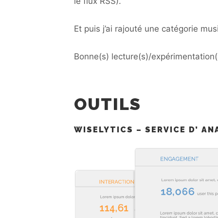
le flux RSS).
Et puis j’ai rajouté une catégorie mu
Bonne(s) lecture(s)/expérimentation(
OUTILS
WISELYTICS – SERVICE D’ A