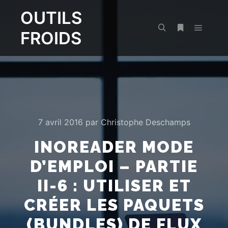
OUTILS
FROIDS
Menu pr
Rechercher
Plus d’infos
7 avril 2016
par
Christophe Deschamps
INOREADER MODE
D’EMPLOI – PARTIE
II-6 : UTILISER ET
CRÉER LES PAQUETS
(BUNDLES) DE FLUX