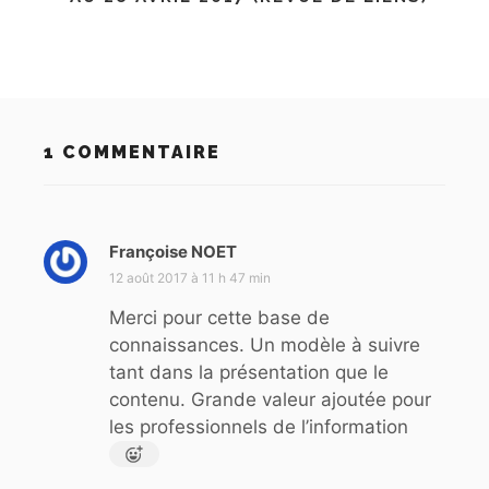
1 COMMENTAIRE
Françoise NOET
d
i
12 août 2017 à 11 h 47 min
t
Merci pour cette base de
connaissances. Un modèle à suivre
:
tant dans la présentation que le
contenu. Grande valeur ajoutée pour
les professionnels de l’information