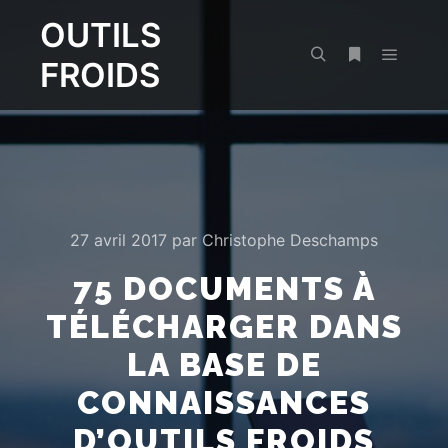
OUTILS
FROIDS
Menu pr
Rechercher
Plus d’infos
27 avril 2017
par
Christophe Deschamps
75 DOCUMENTS À
TÉLÉCHARGER DANS
LA BASE DE
CONNAISSANCES
D’OUTILS FROIDS